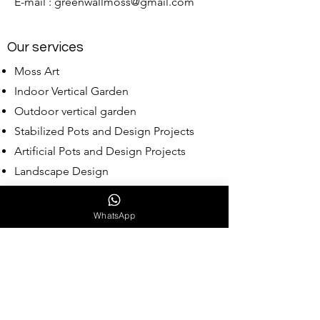
E-mail :
greenwallmoss@gmail.com
Our services
Moss Art
Indoor Vertical Garden
Outdoor vertical garden
Stabilized Pots and Design Projects
Artificial Pots and Design Projects
Landscape Design
Wholesale Moss
WhatsApp
Our Collections
Babylon Collection
Assyrian Collection
Hittit Collection